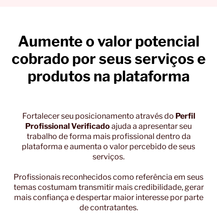
contratante poderá escolher, e maximiza o
mais por ano através de nossa plataforma e o
desejar cancelar a compra você possui 07
interesse por seu trabalho e potenciais
valor já terá se pago dezenas de vezes.
dias para solicitar o cancelamento e
seguidores qualificados em suas redes
devolução do valor pago.
sociais.
Basta nos enviar um email através do
Aumente o valor potencial
endereço
cobrado por seus serviços e
contato@bancodepalestrantes.com
ou então
visite a página de contato de nosso site para
produtos na plataforma
falar conosco.
Também é possível cancelar a compra
diretamente pela plataformada Hotmart sem
Fortalecer seu posicionamento através do
Perfil
nem mesmo precisar nos avisar. Liberdade
Profissional Verificado
ajuda a apresentar seu
total.
trabalho de forma mais profissional dentro da
plataforma e aumenta o valor percebido de seus
serviços.
Profissionais reconhecidos como referência em seus
temas costumam transmitir mais credibilidade, gerar
mais confiança e despertar maior interesse por parte
de contratantes.